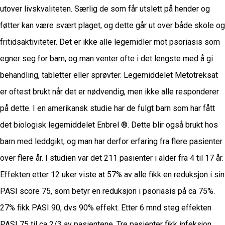
utover livskvaliteten. Særlig de som får utslett på hender og
føtter kan være svært plaget, og dette går ut over både skole og
fritidsaktiviteter. Det er ikke alle legemidler mot psoriasis som
egner seg for barn, og man venter ofte i det lengste med å gi
behandling, tabletter eller sprøvter. Legemiddelet Metotreksat
er oftest brukt når det er nødvendig, men ikke alle responderer
på dette. I en amerikansk studie har de fulgt barn som har fått
det biologisk legemiddelet Enbrel ®. Dette blir også brukt hos
barn med leddgikt, og man har derfor erfaring fra flere pasienter
over flere år. I studien var det 211 pasienter i alder fra 4 til 17 år.
Effekten etter 12 uker viste at 57% av alle fikk en reduksjon i sin
PASI score 75, som betyr en reduksjon i psoriasis på ca 75%.
27% fikk PASI 90, dvs 90% effekt. Etter 6 mnd steg effekten
PASI 75 til ca 2/3 av pasientene. Tre pasienter fikk infeksjon