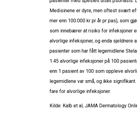
pasienter med spesielt uttalt psoriasis. 
Medisinene er dyre, men oftest svært effe
mer enn 100.000 kr pr år pr pas), som gjø
som innebærer at risiko for infeksjoner e
alvorlige infeksjoner, og enda sjeldnere 
pasienter som har fått legemidlene Stelar
1.45 alvorlige infeksjoner på 100 pasien
enn 1 pasient av 100 som oppleve alvorlig
legemidlene var små, og ikke signifikant
fare for alvorlige infeksjoner.
Kilde: Kalb et al, JAMA Dermatology Onl