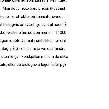
nale kriterier, som kan få slike midler.
s. Men det er ikke bare prisen (kostnad
isinene har effekter på immunforsvaret
t heldigvis er svært sjeldent at noen får
anske forskere har sett på mer enn 11000
egemiddel). De fant i snitt ikke mer enn
n. Sagt på en annen måte var det mindre
 uten følger. Forskjellen mellom de ulike
xate, eller de biologiske legemidler pga