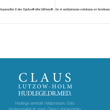
Lokalbehandling av akne med avitaminholdige legemidler (f.eks. Epiduo® eller Differin® kan brukes frem til eventuell graviditet.
Hudlege sentralt i Majorstuen, Oslo.
Hudspesialist dr. med. Claus Lützow-Holm.