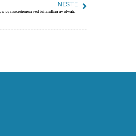
NESTE
Gir et antihistamin reduksjon av bivirkninger pga isotretionoin ved behandling av alvorlig akne?