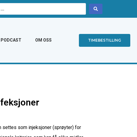
PODCAST
OM OSS
TIMEBESTILLING
nfeksjoner
 settes som injeksjoner (sprøyter) for