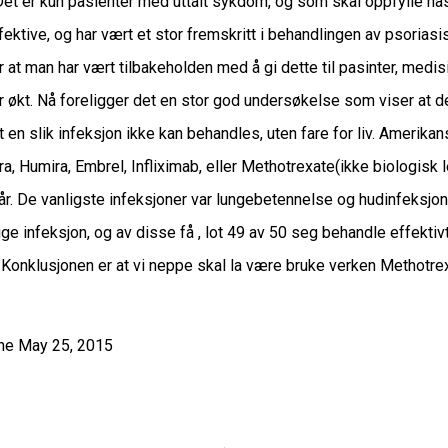
Det er kun pasienter med uttalt sykdom, og som skal oppfylle nasjo
ktive, og har vært et stor fremskritt i behandlingen av psoriasi
r at man har vært tilbakeholden med å gi dette til pasinter, med
r økt. Nå foreligger det en stor god undersøkelse som viser at de
at en slik infeksjon ikke kan behandles, uten fare for liv. Amerik
a, Humira, Embrel, Infliximab, eller Methotrexate(ikke biologisk l
tår. De vanligste infeksjoner var lungebetennelse og hudinfeksjo
e infeksjon, og av disse få , lot 49 av 50 seg behandle effektivt
. Konklusjonen er at vi neppe skal la være bruke verken Methotre
ine May 25, 2015