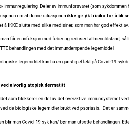
«lett» immunregulering. Deler av immunforsvaret (som sykdommen h
klusjonen om at denne situasjonen
ikke gir økt risiko for å bli s
et å IKKE slutte med slike medisiner, som man har god effekt av,
s man får en infeksjon med feber og redusert allmenntilstand, så
TSETTE behandlingen med det immundempende legemiddel.
ologiske legemiddel kan ha en gunstig effekt på Covid-19 sykdo
ved alvorlig atopisk dermatitt
iddel som blokkerer en del av det overaktive immunsystemet ved 
ed de biologiske legemidler brukt ved psoriasis. Det er samm
en blir man Covid-19 syk kan/ bør man utsette behandlingen. Et