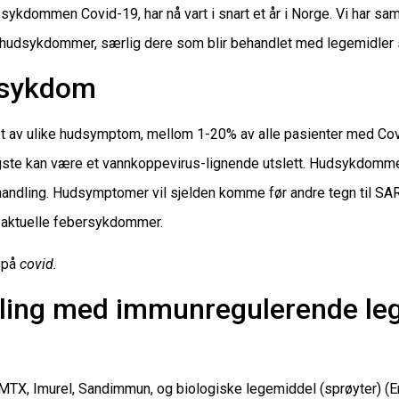
kdommen Covid-19, har nå vart i snart et år i Norge. Vi har s
 hudsykdommer, særlig dere som blir behandlet med legemidler 
dsykdom
av ulike hudsymptom, mellom 1-20% av alle pasienter med Covid-
ligste kan være et vannkoppevirus-lignende utslett. Hudsykdomm
handling. Hudsymptomer vil sjelden komme før andre tegn til SAR
e aktuelle febersykdommer.
k på
covid.
ling med immunregulerende le
X, Imurel, Sandimmun, og biologiske legemiddel (sprøyter) (Enb