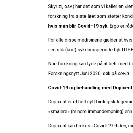
Skyrizi, osv.) har det som vi kaller en 
forskning fra siste året som støtter kon
hvis man blir Covid
–
19 syk
.Ergo er råd
For alle disse medisinene gjelder at hvi
i en slik (kort) sykdomsperiode bør U
Noe forskning kan tyde på at beh. med bi
Forskningsnytt Juni 2020, søk på
covid.
Covid-19 og behandling med Dupixent 
Dupixent er et helt nytt biologisk legem
«smalere» (mindre immundempning) enn v
Dupixent kan brukes i Covid-19 -tiden, m