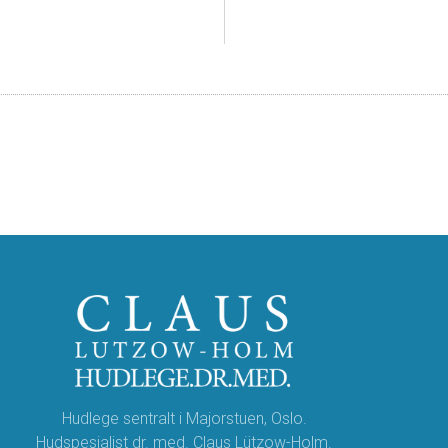
Hudlege sentralt i Majorstuen, Oslo.
Hudspesialist dr. med. Claus Lützow-Holm.