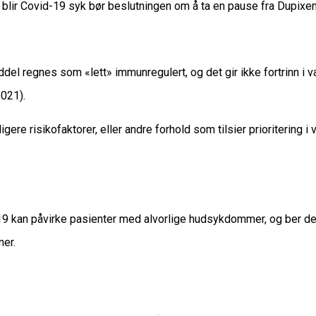
 blir Covid-19 syk bør beslutningen om å ta en pause fra Dupixe
el regnes som «lett» immunregulert, og det gir ikke fortrinn i v
2021).
gere risikofaktorer, eller andre forhold som tilsier prioritering
9 kan påvirke pasienter med alvorlige hudsykdommer, og ber deg
er.