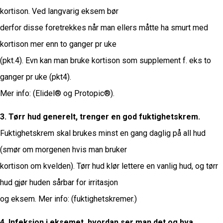
kortison. Ved langvarig eksem bør
derfor disse foretrekkes når man ellers måtte ha smurt med
kortison mer enn to ganger pr uke
(pkt.4). Evn kan man bruke kortison som supplement f. eks to
ganger pr uke (pkt4).
Mer info: (Elidel® og Protopic®).
3. Tørr hud generelt, trenger en god fuktighetskrem.
Fuktighetskrem skal brukes minst en gang daglig på all hud
(smør om morgenen hvis man bruker
kortison om kvelden). Tørr hud klør lettere en vanlig hud, og tørr
hud gjør huden sårbar for irritasjon
og eksem. Mer info: (fuktighetskremer.)
4. Infeksjon i eksemet, hvordan ser man det og hva