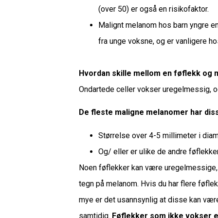
(over 50) er også en risikofaktor.
Malignt melanom hos barn yngre en
fra unge voksne, og er vanligere ho
Hvordan skille mellom en føflekk og
Ondartede celler vokser uregelmessig, o
De fleste maligne melanomer har dis
Størrelse over 4-5 millimeter i diam
Og/ eller er ulike de andre føflekk
Noen føflekker kan være uregelmessige, bå
tegn på melanom. Hvis du har flere føfle
mye er det usannsynlig at disse kan være
samtidig.
Føflekker som ikke vokser 