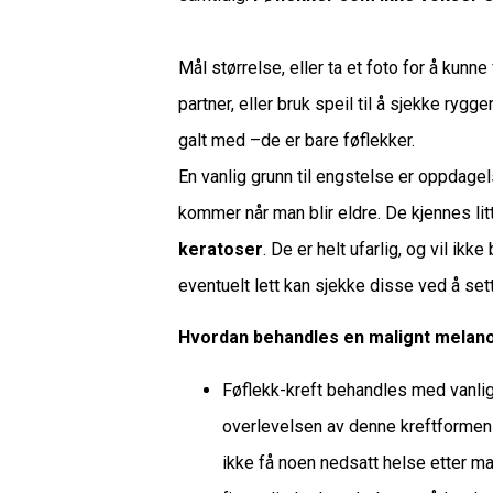
Mål størrelse, eller ta et foto for å kunn
partner, eller bruk speil til å sjekke ry
galt med –de er bare føflekker.
En vanlig grunn til engstelse er oppdagel
kommer når man blir eldre. De kjennes litt
keratoser
. De er helt ufarlig, og vil ikk
eventuelt lett kan sjekke disse ved å set
Hvordan behandles en malignt melan
Føflekk-kreft behandles med vanlig k
overlevelsen av denne kreftformen 
ikke få noen nedsatt helse etter ma