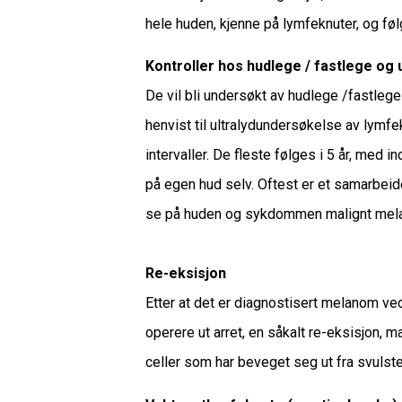
hele huden, kjenne på lymfeknuter, og fø
Kontroller hos hudlege / fastlege og u
De vil bli undersøkt av hudlege /fastlege i 
henvist til ultralydundersøkelse av lymfe
intervaller. De fleste følges i 5 år, med 
på egen hud selv. Oftest er et samarbeid
se på huden og sykdommen malignt melan
Re-eksisjon
Etter at det er diagnostisert melanom ve
operere ut arret, en såkalt re-eksisjon, 
celler som har beveget seg ut fra svulsten