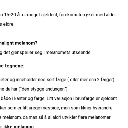
n 15-20 år er meget sjeldent, forekomsten øker med alder
s eldre.
 malignt melanom?
g det gjenspeiler seg i melanomets utseende:
se tegnene:
eter og inneholder noe sort farge ( eller mer enn 2 farger)
ene du har (”den stygge andungen”)
de i kanter og farge. Litt variasjon i brunfarge er sjeldent
kker som er litt uregelmessige, men som likner hverandre
 melanom, da man så å si aldri utvikler flere melanomer
er ikke melanom.