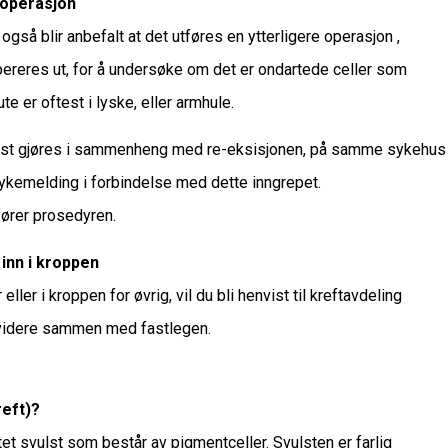
 operasjon
 også blir anbefalt at det utføres en ytterligere operasjon ,
ereres ut, for å undersøke om det er ondartede celler som
e er oftest i lyske, eller armhule.
test gjøres i sammenheng med re-eksisjonen, på samme sykehus
kemelding i forbindelse med dette inngrepet.
fører prosedyren.
 inn i kroppen
ler i kroppen for øvrig, vil du bli henvist til kreftavdeling
 videre sammen med fastlegen.
reft)?
et svulst som består av pigmentceller. Svulsten er farlig