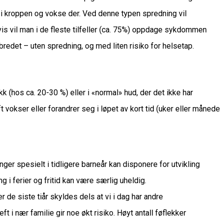
er i kroppen og vokse der. Ved denne typen spredning vil
 vil man i de fleste tilfeller (ca. 75%) oppdage sykdommen
elbredet – uten spredning, og med liten risiko for helsetap.
kk (hos ca. 20-30 %) eller i «normal» hud, der det ikke har
t vokser eller forandrer seg i løpet av kort tid (uker eller måneder
ger spesielt i tidligere barneår kan disponere for utvikling
ing i ferier og fritid kan være særlig uheldig.
r de siste tiår skyldes dels at vi i dag har andre
ft i nær familie gir noe økt risiko. Høyt antall føflekker