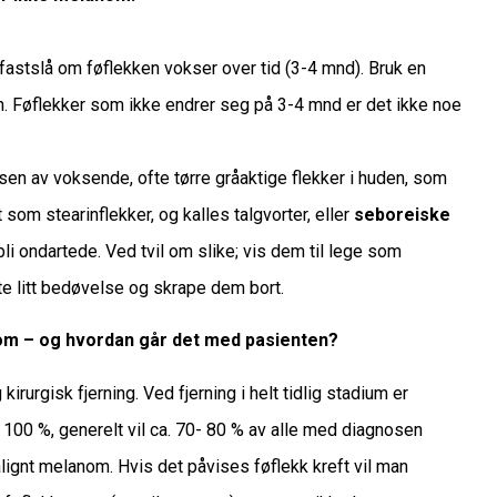
e fastslå om føflekken vokser over tid (3-4 mnd). Bruk en
ggen. Føflekker som ikke endrer seg på 3-4 mnd er det ikke noe
sen av voksende, ofte tørre gråaktige flekker i huden, som
 som stearinflekker, og kalles talgvorter, eller
seboreiske
e bli ondartede. Ved tvil om slike; vis dem til lege som
te litt bedøvelse og skrape dem bort.
om – og hvordan går det med pasienten?
irurgisk fjerning. Ved fjerning i helt tidlig stadium er
100 %, generelt vil ca. 70- 80 % av alle med diagnosen
lignt melanom. Hvis det påvises føflekk kreft vil man