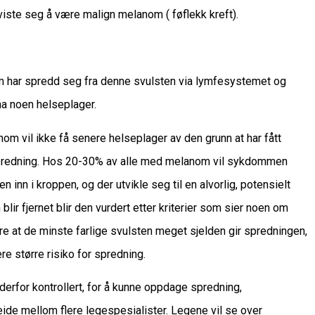
 viste seg å være malign melanom ( føflekk kreft).
om har spredd seg fra denne svulsten via lymfesystemet og
 ha noen helseplager.
nom vil ikke få senere helseplager av den grunn at har fått
ik spredning. Hos 20-30% av alle med melanom vil sykdommen
 inn i kroppen, og der utvikle seg til en alvorlig, potensielt
lir fjernet blir den vurdert etter kriterier som sier noen om
ere at de minste farlige svulsten meget sjelden gir spredningen,
 større risiko for spredning.
derfor kontrollert, for å kunne oppdage spredning,
beide mellom flere legespesialister. Legene vil se over