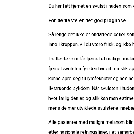
Du har fått fjernet en svulst i huden som
For de fleste er det god prognose
Så lenge det ikke er ondartede celler s
inne i kroppen, vil du være frisk, og ikke
De fleste som får fjernet et malignt mela
fjernet svulsten før den har gitt en sl
kunne spre seg til lymfeknuter og hos noen
livstruende sykdom. Når svulsten i huden b
hvor farlig den er, og slik kan man estim
mens de mer utviklede svulstene innebære
Alle pasienter med malignt melanom blir 
etter nasjonale retningslinjer, i et samar