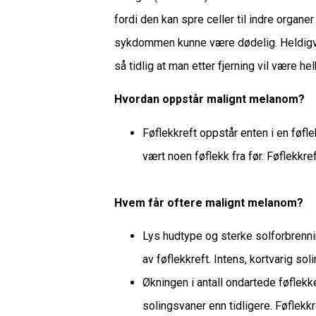
fordi den kan spre celler til indre organ
sykdommen kunne være dødelig. Heldigvis
så tidlig at man etter fjerning vil være h
Hvordan oppstår malignt melanom?
Føflekkreft oppstår enten i en føfle
vært noen føflekk fra før. Føflekkref
Hvem får oftere malignt melanom?
Lys hudtype og sterke solforbrennin
av føflekkreft. Intens, kortvarig sol
Økningen i antall ondartede føflekke
solingsvaner enn tidligere. Føflekkre