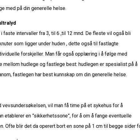
lge med på din generelle helse.
ltralyd
faste intervaller fra 3, til 6 ,til 12 mnd. De fleste vil også bli
knuter som ligger under huden , dette også til fastlagte
individuelle forskjeller. Man får også opplæring i å følge med
e mellom hudlege og fastlege best: hudlegen er spesialist på å
om, fastlegen har best kunnskap om din generelle helse.
d vevsundersøkelsen, vil man få time på et sykehus for å
man etablerer en ”sikkerhetssone”, for å om å fange eventuelle
. Ofte blir det da operert bort en sone på 1 cm til begge sider fo