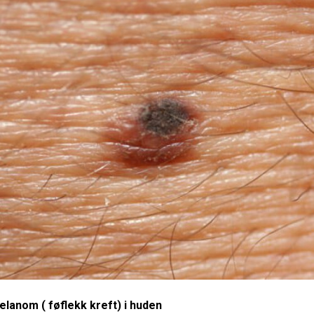
elanom ( føflekk kreft) i
huden