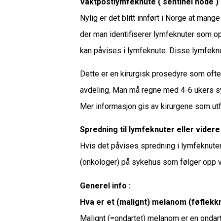
Vaktpostlymfeknute ( sentinel node )
Nylig er det blitt innført i Norge at mange
der man identifiserer lymfeknuter som op
kan påvises i lymfeknute. Disse lymfeknut
Dette er en kirurgisk prosedyre som of
avdeling. Man må regne med 4-6 ukers sy
Mer informasjon gis av kirurgene som ut
Spredning til lymfeknuter eller videre
Hvis det påvises spredning i lymfeknuter el
(onkologer) på sykehus som følger opp
Generel info :
Hva er et (malignt) melanom (føflekk
Malignt (=ondartet) melanom er en ondart