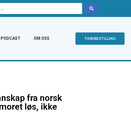
PODCAST
OM OSS
TIMEBESTILLING
nnskap fra norsk
moret løs, ikke