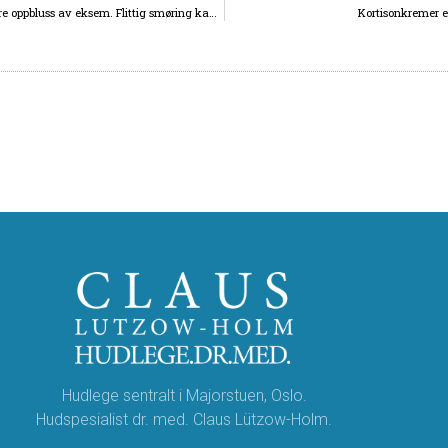
Det hjelper å bruke Canoderm ® krem for å hindre oppbluss av eksem. Flittig smøring kan hjelpe!
Kortisonkremer e
Hudlege sentralt i Majorstuen, Oslo.
Hudspesialist dr. med. Claus Lützow-Holm.