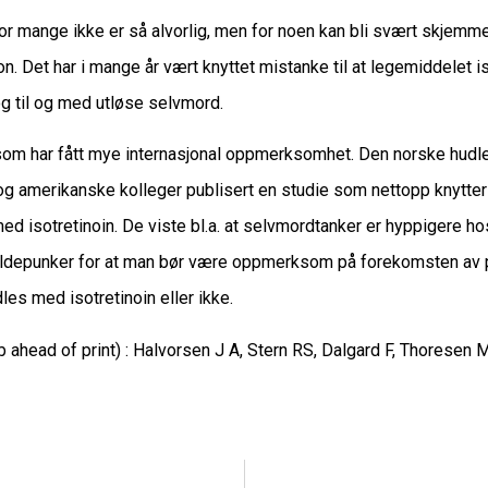
 for mange ikke er så alvorlig, men for noen kan bli svært skjem
on. Det har i mange år vært knyttet mistanke til at legemiddelet is
g til og med utløse selvmord.
e, som har fått mye internasjonal oppmerksomhet. Den norske hud
 amerikanske kolleger publisert en studie som nettopp knytter
ed isotretinoin. De viste bl.a. at selvmordtanker er hyppigere h
oldepunker for at man bør være oppmerksom på forekomsten av 
es med isotretinoin eller ikke.
 ahead of print) : Halvorsen J A, Stern RS, Dalgard F, Thoresen M,