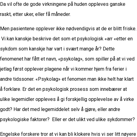
Da vil ofte de gode virkningene på huden oppleves ganske
raskt, etter uker, eller få måneder.
Men pasientene opplever ikke nødvendigvis at de er blitt friske.
Vi kan kanskje beskrive det som et psykologisk «arr «etter en
sykdom som kanskje har vart i svært mange år? Dette
fenomenet har fått et navn, «psykolag», som spiller på at vi ved
jetlag først opplever plagene når vi kommer hjem fra ferier i
andre tidssoner. «Psykolag» et fenomen man ikke helt har klart
å forklare. Er det en psykologisk prosess som innebærer at
ulike legemidler oppleves å gi forskjellig opplevelse av å virke
godt? Har det med legemiddelet selv å gjøre, eller andre
psykologiske faktorer? Eller er det ulikt ved ulike sykdommer?
Engelske forskere tror at vi kan bli klokere hvis vi ser litt nøyere