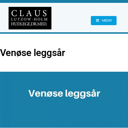
MENY
Venøse leggsår