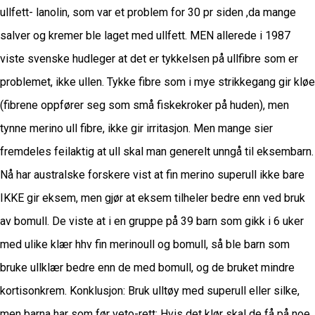
ullfett- lanolin, som var et problem for 30 pr siden ,da mange
salver og kremer ble laget med ullfett. MEN allerede i 1987
viste svenske hudleger at det er tykkelsen på ullfibre som er
problemet, ikke ullen. Tykke fibre som i mye strikkegang gir kløe
(fibrene oppfører seg som små fiskekroker på huden), men
tynne merino ull fibre, ikke gir irritasjon. Men mange sier
fremdeles feilaktig at ull skal man generelt unngå til eksembarn.
Nå har australske forskere vist at fin merino superull ikke bare
IKKE gir eksem, men gjør at eksem tilheler bedre enn ved bruk
av bomull. De viste at i en gruppe på 39 barn som gikk i 6 uker
med ulike klær hhv fin merinoull og bomull, så ble barn som
bruke ullklær bedre enn de med bomull, og de bruket mindre
kortisonkrem. Konklusjon: Bruk ulltøy med superull eller silke,
men barna har som før veto-rett: Hvis det klør skal de få på noe