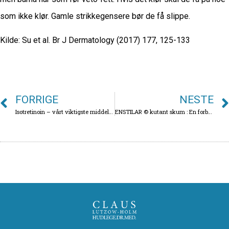
som ikke klør. Gamle strikkegensere bør de få slippe.
Kilde: Su et al. Br J Dermatology (2017) 177, 125-133
FORRIGE
NESTE
Isotretinoin – vårt viktigste middel mot alvorlig akne -likevel ikke årsak til depresjon?
ENSTILAR © kutant skum : En forbedret variant av Daivobet gel mot psoriasis