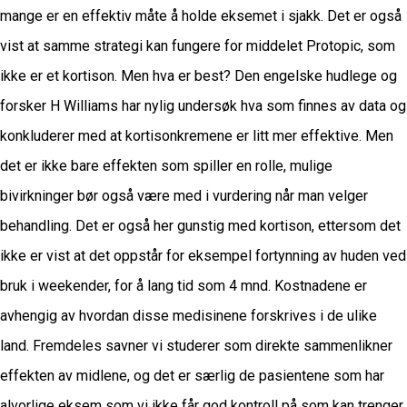
mange er en effektiv måte å holde eksemet i sjakk. Det er også
vist at samme strategi kan fungere for middelet Protopic, som
ikke er et kortison. Men hva er best? Den engelske hudlege og
forsker H Williams har nylig undersøk hva som finnes av data og
konkluderer med at kortisonkremene er litt mer effektive. Men
det er ikke bare effekten som spiller en rolle, mulige
bivirkninger bør også være med i vurdering når man velger
behandling. Det er også her gunstig med kortison, ettersom det
ikke er vist at det oppstår for eksempel fortynning av huden ved
bruk i weekender, for å lang tid som 4 mnd. Kostnadene er
avhengig av hvordan disse medisinene forskrives i de ulike
land. Fremdeles savner vi studerer som direkte sammenlikner
effekten av midlene, og det er særlig de pasientene som har
alvorlige eksem som vi ikke får god kontroll på som kan trenger