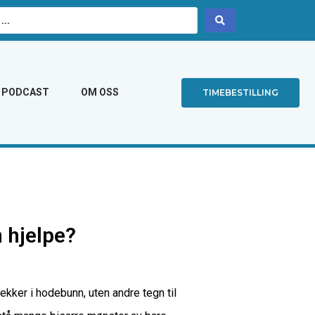
PODCAST
OM OSS
TIMEBESTILLING
 hjelpe?
kker i hodebunn, uten andre tegn til