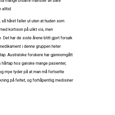
pstå mange bisarre mønster av bare
alltid.
 så håret faller ut uten at huden som
med kortison på ulikt vis, men
e. Det har de siste årene blitt gjort forsøk
edikament i denne gruppen heter
rtap. Australske forskere har gjennomgått
s hårtap hos ganske mange pasienter,
 og mye tyder på at man må fortsette
skning på feltet, og forhåpentlig medisiner