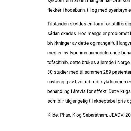
sykdom, enn at det mangler hår. Ofte kom
flekker i hodebunn, til og med øyenbryn e
Tilstanden skyldes en form for stillferdi
sådan skades. Hos mange er problemet kor
bivirkninger av dette og mangelfull langvar
med en ny type immunmodulerende beha
tofacitinib, dette brukes allerede i Norg
30 studier med til sammen 289 pasienter
uavhengig av hvor utbredt sykdommen er, 
behandling i årevis for effekt. Det viktig
som blir tilgjengelig til akseptabel pris o
Kilde: Phan, K og Sebaratnam, JEADV: 20