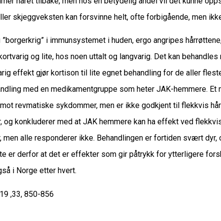
mer håret tilbake, men hos en betydelig andel vil det kunne op
ller skjeggveksten kan forsvinne helt, ofte forbigående, men ikke 
g ”borgerkrig” i immunsystemet i huden, ergo angripes hårrøttene,
tvarig og lite, hos noen uttalt og langvarig. Det kan behandles 
ig effekt gjør kortison til lite egnet behandling for de aller flest
ndling med en medikamentgruppe som heter JAK-hemmere. Et m
e mot revmatiske sykdommer, men er ikke godkjent til flekkvis hå
, og konkluderer med at JAK hemmere kan ha effekt ved flekkvi
men alle responderer ikke. Behandlingen er fortiden svært dyr,
ste er derfor at det er effekter som gir påtrykk for ytterligere for
gså i Norge etter hvert.
19 ,33, 850-856